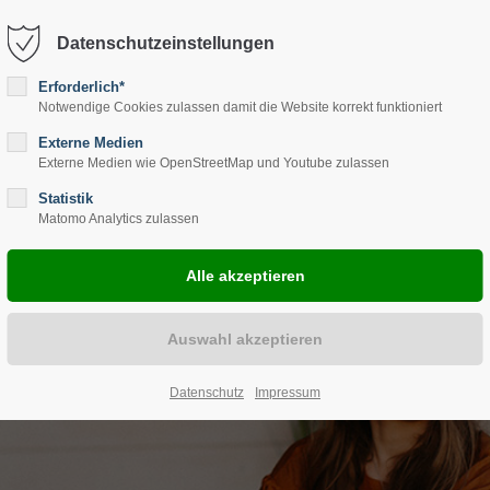
de-mit-herz.com
Datenschutzeinstellungen
Erforderlich*
STARTSEITE
HILFE FÜR WEN?
TINA ARENDS-WEIM
Notwendige Cookies zulassen damit die Website korrekt funktioniert
Externe Medien
Externe Medien wie OpenStreetMap und Youtube zulassen
Statistik
Matomo Analytics zulassen
Datenschutz
Impressum