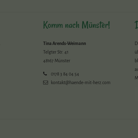
Komm nach Münster!
D
d
Tina Arends-Weimann
D
Telgter Str. 41
ü
48167 Münster
b
a
0178 3 84 04 54
:
M
kontakt@haende-mit-herz.com
,