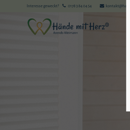
Interesse geweckt?
0178 3 84 04 54
kontakt@haen