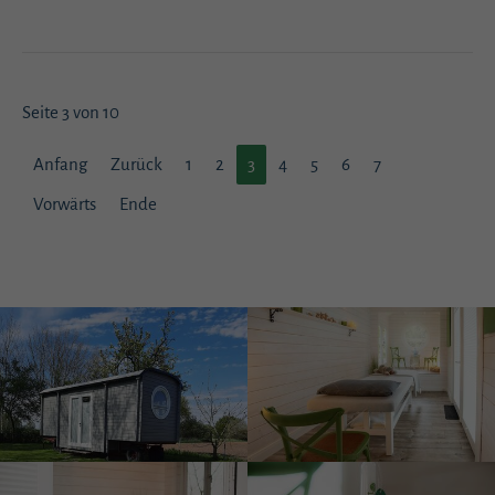
Seite 3 von 10
Anfang
Zurück
1
2
3
4
5
6
7
Vorwärts
Ende